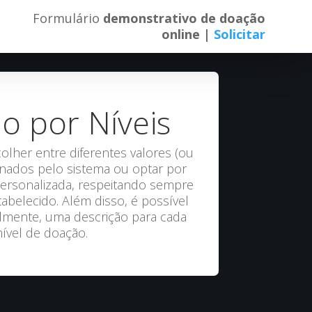
Formulário
demonstrativo de doação
online |
Solicitar
o por Níveis
lher entre diferentes valores (ou
inados pelo sistema ou optar por
ersonalizada, respeitando sempre
abelecido. Além disso, é possível
almente, uma descrição para cada
nível de doação.